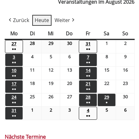
Veranstaltungen im August 2026
Zurück
Heute
Weiter
Mo
Di
Mi
Do
Fr
Sa
So
28
29
30
1
2
27
31
●●
●●
4
5
6
8
9
3
7
●●
●●
11
12
13
15
16
10
14
●●
●●
18
19
20
22
23
17
21
●●
●●
25
26
27
30
24
28
29
●●
●●
●
1
2
3
5
6
31
4
●●
●●
Nächste Termine