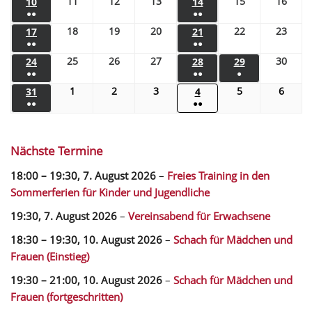
11
12
13
15
16
10
14
●●
●●
18
19
20
22
23
17
21
●●
●●
25
26
27
30
24
28
29
●●
●●
●
1
2
3
5
6
31
4
●●
●●
Nächste Termine
18:00
–
19:30
,
7. August 2026
–
Freies Training in den
Sommerferien für Kinder und Jugendliche
19:30,
7. August 2026
–
Vereinsabend für Erwachsene
18:30
–
19:30
,
10. August 2026
–
Schach für Mädchen und
Frauen (Einstieg)
19:30
–
21:00
,
10. August 2026
–
Schach für Mädchen und
Frauen (fortgeschritten)