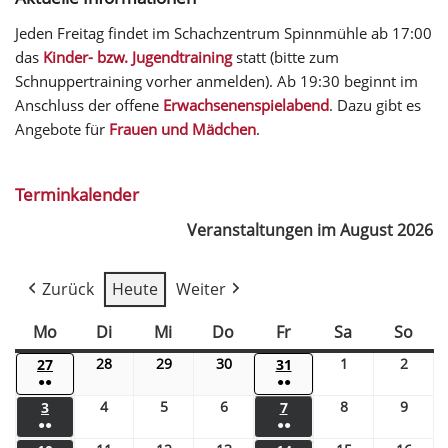
Jeden Freitag findet im Schachzentrum Spinnmühle ab 17:00
das
Kinder- bzw. Jugendtraining
statt (bitte zum
Schnuppertraining vorher anmelden). Ab 19:30 beginnt im
Anschluss der offene
Erwachsenenspielabend
. Dazu gibt es
Angebote für
Frauen und Mädchen
.
Terminkalender
Veranstaltungen im August 2026
Zurück
Heute
Weiter
Mo
Di
Mi
Do
Fr
Sa
So
28
29
30
1
2
27
31
●●
●●
4
5
6
8
9
3
7
●●
●●