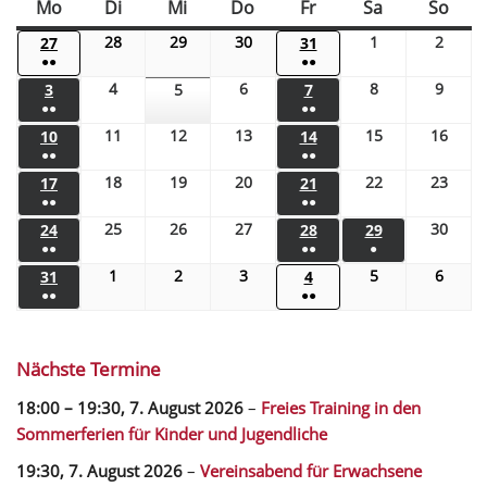
Mo
Di
Mi
Do
Fr
Sa
So
28
29
30
1
2
27
31
●●
●●
4
6
8
9
3
5
7
●●
●●
11
12
13
15
16
10
14
●●
●●
18
19
20
22
23
17
21
●●
●●
25
26
27
30
24
28
29
●●
●●
●
1
2
3
5
6
31
4
●●
●●
Nächste Termine
18:00
–
19:30
,
7. August 2026
–
Freies Training in den
Sommerferien für Kinder und Jugendliche
19:30,
7. August 2026
–
Vereinsabend für Erwachsene