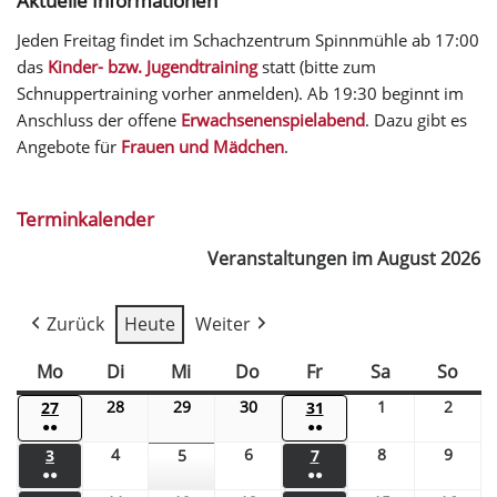
Aktuelle Informationen
Jeden Freitag findet im Schachzentrum Spinnmühle ab 17:00
das
Kinder- bzw. Jugendtraining
statt (bitte zum
Schnuppertraining vorher anmelden). Ab 19:30 beginnt im
Anschluss der offene
Erwachsenenspielabend
. Dazu gibt es
Angebote für
Frauen und Mädchen
.
Terminkalender
Veranstaltungen im August 2026
Zurück
Heute
Weiter
Mo
Di
Mi
Do
Fr
Sa
So
28
29
30
1
2
27
31
●●
●●
4
6
8
9
3
5
7
●●
●●