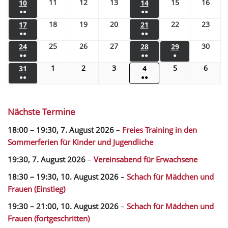
11
12
13
15
16
10
14
●●
●●
18
19
20
22
23
17
21
●●
●●
25
26
27
30
24
28
29
●●
●●
●
1
2
3
5
6
31
4
●●
●●
Nächste Termine
18:00
–
19:30
,
7. August 2026
–
Freies Training in den
Sommerferien für Kinder und Jugendliche
19:30,
7. August 2026
–
Vereinsabend für Erwachsene
18:30
–
19:30
,
10. August 2026
–
Schach für Mädchen und
Frauen (Einstieg)
19:30
–
21:00
,
10. August 2026
–
Schach für Mädchen und
Frauen (fortgeschritten)