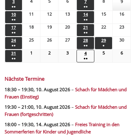
4
5
6
8
3
7
9
●●
●●
11
12
13
15
16
10
14
●●
●●
18
19
20
22
23
17
21
●●
●●
25
26
27
30
24
28
29
●●
●●
●
1
2
3
5
6
31
4
●●
●●
Nächste Termine
18:30
–
19:30
,
10. August 2026
–
Schach für Mädchen und
Frauen (Einstieg)
19:30
–
21:00
,
10. August 2026
–
Schach für Mädchen und
Frauen (fortgeschritten)
18:00
–
19:30
,
14. August 2026
–
Freies Training in den
Sommerferien für Kinder und Jugendliche