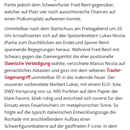
Partie jedoch dem Schweinfurter Fred Reinl gegenüber,
welcher auf Platz vier noch aussichtsreiche Chancen auf
einen Podiumsplatz aufweisen konnte.
Unmittelbar nach dem Startschuss am Freitagabend um 20
Uhr kristallisierten sich auf den Spitzenbrettern Lukas-Nicola
(Partie zum Durchklicken am Ende) und Sporer-Reinl
spannende Begegnungen heraus. Während Fred Reinl mit
Schwarz gegen das Damengambit die eher positionelle
Slawische Verteidigung
wählte, verzichtete Marius Nicola auf
gemächliches Abtasten und goss mit dem seltenen
Traxler-
Gegenangriff
unmittelbar Öl in das lodernde Feuer. Der
souverän vorbereitete Norbert Lukas, mit einem ELO- bzw.
DWZ-Vorsprung von ca. 400 Punkten auf dem Papier der
klare Favorit, blieb ruhig und entschied sich vorerst für den
Einsatz eines Feuerlöschers im metaphorischen Sinne. So
folgte auf die typisch italienischen Entwicklungszüge die
Rochade mit anschließendem Aufbau einer
Schwerfigurenbatterie auf der geöffneten F-Linie. In dem