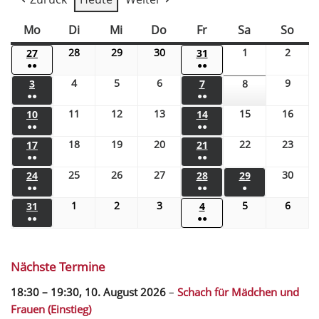
Mo
Di
Mi
Do
Fr
Sa
So
28
29
30
1
2
27
31
●●
●●
4
5
6
9
3
7
8
●●
●●
11
12
13
15
16
10
14
●●
●●
18
19
20
22
23
17
21
●●
●●
25
26
27
30
24
28
29
●●
●●
●
1
2
3
5
6
31
4
●●
●●
Nächste Termine
18:30
–
19:30
,
10. August 2026
–
Schach für Mädchen und
Frauen (Einstieg)