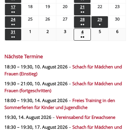
18
19
20
22
23
17
21
●●
●●
25
26
27
30
24
28
29
●●
●●
●
1
2
3
5
6
31
4
●●
●●
Nächste Termine
18:30
–
19:30
,
10. August 2026
–
Schach für Mädchen und
Frauen (Einstieg)
19:30
–
21:00
,
10. August 2026
–
Schach für Mädchen und
Frauen (fortgeschritten)
18:00
–
19:30
,
14. August 2026
–
Freies Training in den
Sommerferien für Kinder und Jugendliche
19:30,
14. August 2026
–
Vereinsabend für Erwachsene
18:30
–
19:30
,
17. August 2026
–
Schach für Mädchen und