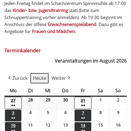
Jeden Freitag findet im Schachzentrum Spinnmühle ab 17:00
das
Kinder- bzw. Jugendtraining
statt (bitte zum
Schnuppertraining vorher anmelden). Ab 19:30 beginnt im
Anschluss der offene
Erwachsenenspielabend
. Dazu gibt es
Angebote für
Frauen und Mädchen
.
Terminkalender
Veranstaltungen im August 2026
Zurück
Heute
Weiter
Mo
Di
Mi
Do
Fr
Sa
So
28
29
30
1
2
27
31
●●
●●
4
5
6
8
9
3
7
●●
●●
11
12
13
15
16
10
14
●●
●●