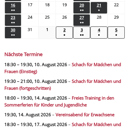
17
18
19
22
16
20
21
●●
●●
●
24
25
26
28
29
23
27
●●
●●
31
1
30
2
3
4
5
●●
●
●●
●
●
Nächste Termine
18:30
–
19:30
,
10. August 2026
–
Schach für Mädchen und
Frauen (Einstieg)
19:30
–
21:00
,
10. August 2026
–
Schach für Mädchen und
Frauen (fortgeschritten)
18:00
–
19:30
,
14. August 2026
–
Freies Training in den
Sommerferien für Kinder und Jugendliche
19:30,
14. August 2026
–
Vereinsabend für Erwachsene
18:30
–
19:30
,
17. August 2026
–
Schach für Mädchen und