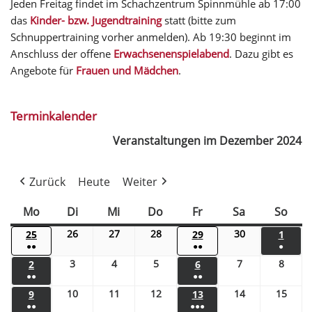
Jeden Freitag findet im Schachzentrum Spinnmühle ab 17:00
das
Kinder- bzw. Jugendtraining
statt (bitte zum
Schnuppertraining vorher anmelden). Ab 19:30 beginnt im
Anschluss der offene
Erwachsenenspielabend
. Dazu gibt es
Angebote für
Frauen und Mädchen
.
Terminkalender
Veranstaltungen im Dezember 2024
Zurück
Heute
Weiter
Mo
Di
Mi
Do
Fr
Sa
So
26
27
28
30
25
29
1
●●
●●
●
3
4
5
7
8
2
6
●●
●●
10
11
12
14
15
9
13
●●
●●●