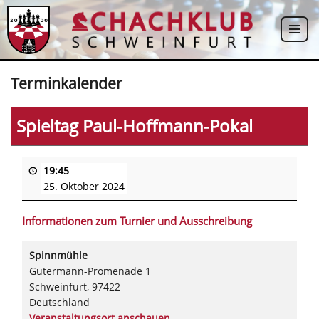
Zum
Inhalt
springen
Terminkalender
Spieltag Paul-Hoffmann-Pokal
19:45
25. Oktober 2024
Informationen zum Turnier und Ausschreibung
Spinnmühle
Gutermann-Promenade 1
Schweinfurt
,
97422
Deutschland
Veranstaltungsort anschauen