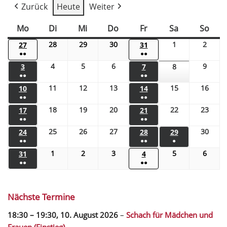
Zurück
Heute
Weiter
Mo
Di
Mi
Do
Fr
Sa
So
28
29
30
1
2
27
31
●●
●●
4
5
6
9
3
7
8
●●
●●
11
12
13
15
16
10
14
●●
●●
18
19
20
22
23
17
21
●●
●●
25
26
27
30
24
28
29
●●
●●
●
1
2
3
5
6
31
4
●●
●●
Nächste Termine
18:30
–
19:30
,
10. August 2026
–
Schach für Mädchen und
Frauen (Einstieg)