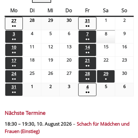
Mo
Di
Mi
Do
Fr
Sa
So
28
29
30
1
2
27
31
●●
●●
4
5
6
9
3
7
8
●●
●●
11
12
13
15
16
10
14
●●
●●
18
19
20
22
23
17
21
●●
●●
25
26
27
30
24
28
29
●●
●●
●
1
2
3
5
6
31
4
●●
●●
Nächste Termine
18:30
–
19:30
,
10. August 2026
–
Schach für Mädchen und
Frauen (Einstieg)