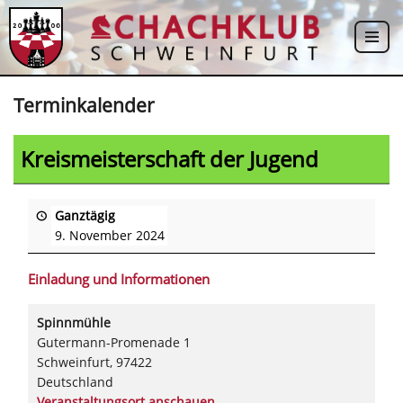
Zum
Inhalt
springen
Terminkalender
Kreismeisterschaft der Jugend
Ganztägig
9. November 2024
Einladung und Informationen
Spinnmühle
Gutermann-Promenade 1
Schweinfurt
,
97422
Deutschland
Veranstaltungsort anschauen