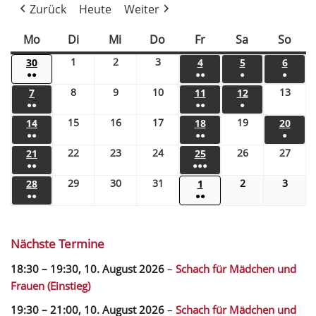
Zurück
Heute
Weiter
Mo
Di
Mi
Do
Fr
Sa
So
1
2
3
30
4
5
6
●●
●●
●
●
8
9
10
13
7
11
12
●●
●●
●
15
16
17
19
14
18
20
●●
●●
●
22
23
24
26
27
21
25
●●
●●●
29
30
31
2
3
28
1
●●
●●
Nächste Termine
18:30
–
19:30
,
10. August 2026
–
Schach für Mädchen und
Frauen (Einstieg)
19:30
–
21:00
,
10. August 2026
–
Schach für Mädchen und