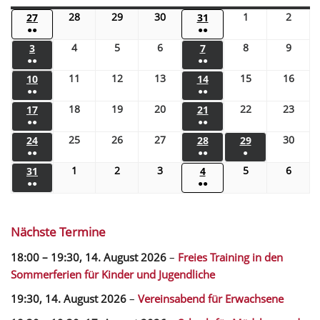
28
29
30
1
2
27
31
●●
●●
4
5
6
8
9
3
7
●●
●●
11
12
13
15
16
10
14
●●
●●
18
19
20
22
23
17
21
●●
●●
25
26
27
30
24
28
29
●●
●●
●
1
2
3
5
6
31
4
●●
●●
Nächste Termine
18:00
–
19:30
,
14. August 2026
–
Freies Training in den
Sommerferien für Kinder und Jugendliche
19:30,
14. August 2026
–
Vereinsabend für Erwachsene