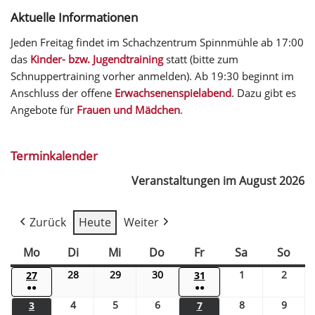
Aktuelle Informationen
Jeden Freitag findet im Schachzentrum Spinnmühle ab 17:00
das
Kinder- bzw. Jugendtraining
statt (bitte zum
Schnuppertraining vorher anmelden). Ab 19:30 beginnt im
Anschluss der offene
Erwachsenenspielabend
. Dazu gibt es
Angebote für
Frauen und Mädchen
.
Terminkalender
Veranstaltungen im August 2026
Zurück
Heute
Weiter
Mo
Di
Mi
Do
Fr
Sa
So
28
29
30
1
2
27
31
●●
●●
4
5
6
8
9
3
7