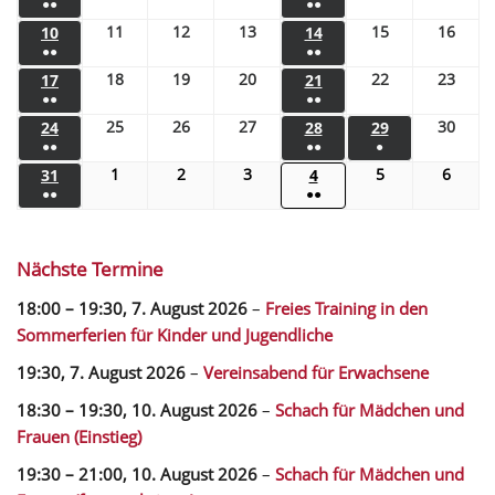
●●
●●
11
12
13
15
16
10
14
●●
●●
18
19
20
22
23
17
21
●●
●●
25
26
27
30
24
28
29
●●
●●
●
1
2
3
5
6
31
4
●●
●●
Nächste Termine
18:00
–
19:30
,
7. August 2026
–
Freies Training in den
Sommerferien für Kinder und Jugendliche
19:30,
7. August 2026
–
Vereinsabend für Erwachsene
18:30
–
19:30
,
10. August 2026
–
Schach für Mädchen und
Frauen (Einstieg)
19:30
–
21:00
,
10. August 2026
–
Schach für Mädchen und