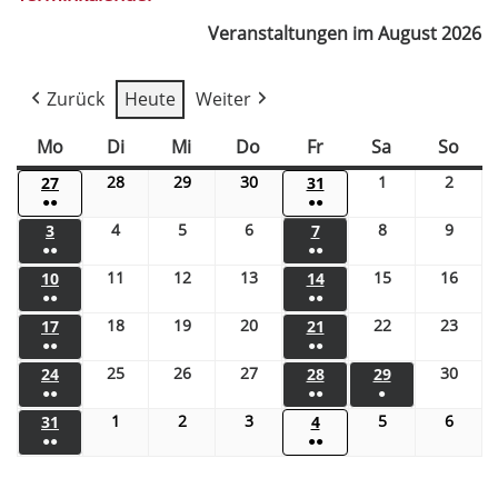
Veranstaltungen im August 2026
Zurück
Heute
Weiter
Mo
Di
Mi
Do
Fr
Sa
So
28
29
30
1
2
27
31
●●
●●
4
5
6
8
9
3
7
●●
●●
11
12
13
15
16
10
14
●●
●●
18
19
20
22
23
17
21
●●
●●
25
26
27
30
24
28
29
●●
●●
●
1
2
3
5
6
31
4
●●
●●