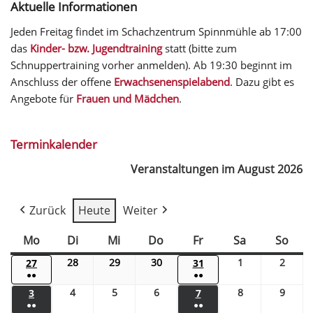
Aktuelle Informationen
Jeden Freitag findet im Schachzentrum Spinnmühle ab 17:00
das
Kinder- bzw. Jugendtraining
statt (bitte zum
Schnuppertraining vorher anmelden). Ab 19:30 beginnt im
Anschluss der offene
Erwachsenenspielabend
. Dazu gibt es
Angebote für
Frauen und Mädchen
.
Terminkalender
Veranstaltungen im August 2026
Zurück
Heute
Weiter
Mo
Di
Mi
Do
Fr
Sa
So
28
29
30
1
2
27
31
●●
●●
4
5
6
8
9
3
7
●●
●●