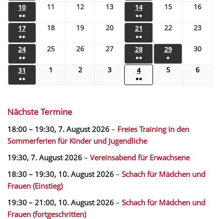
11
12
13
15
16
10
14
●●
●●
18
19
20
22
23
17
21
●●
●●
25
26
27
30
24
28
29
●●
●●
●
1
2
3
5
6
31
4
●●
●●
Nächste Termine
18:00
–
19:30
,
7. August 2026
–
Freies Training in den
Sommerferien für Kinder und Jugendliche
19:30,
7. August 2026
–
Vereinsabend für Erwachsene
18:30
–
19:30
,
10. August 2026
–
Schach für Mädchen und
Frauen (Einstieg)
19:30
–
21:00
,
10. August 2026
–
Schach für Mädchen und
Frauen (fortgeschritten)