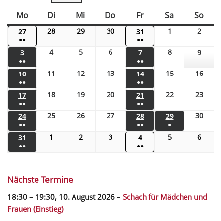
Mo
Di
Mi
Do
Fr
Sa
So
28
29
30
1
2
27
31
●●
●●
4
5
6
8
3
7
9
●●
●●
11
12
13
15
16
10
14
●●
●●
18
19
20
22
23
17
21
●●
●●
25
26
27
30
24
28
29
●●
●●
●
1
2
3
5
6
31
4
●●
●●
Nächste Termine
18:30
–
19:30
,
10. August 2026
–
Schach für Mädchen und
Frauen (Einstieg)