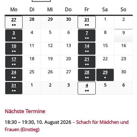
Mo
Di
Mi
Do
Fr
Sa
So
28
29
30
1
2
27
31
●●
●●
4
5
6
8
3
7
9
●●
●●
11
12
13
15
16
10
14
●●
●●
18
19
20
22
23
17
21
●●
●●
25
26
27
30
24
28
29
●●
●●
●
1
2
3
5
6
31
4
●●
●●
Nächste Termine
18:30
–
19:30
,
10. August 2026
–
Schach für Mädchen und
Frauen (Einstieg)