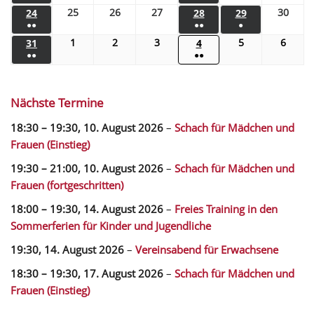
25
26
27
30
24
28
29
●●
●●
●
1
2
3
5
6
31
4
●●
●●
Nächste Termine
18:30
–
19:30
,
10. August 2026
–
Schach für Mädchen und
Frauen (Einstieg)
19:30
–
21:00
,
10. August 2026
–
Schach für Mädchen und
Frauen (fortgeschritten)
18:00
–
19:30
,
14. August 2026
–
Freies Training in den
Sommerferien für Kinder und Jugendliche
19:30,
14. August 2026
–
Vereinsabend für Erwachsene
18:30
–
19:30
,
17. August 2026
–
Schach für Mädchen und
Frauen (Einstieg)