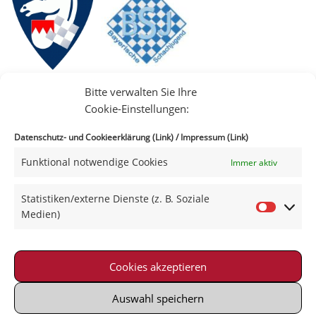
Bitte verwalten Sie Ihre
Cookie-Einstellungen:
Datenschutz- und Cookieerklärung (Link)
/
Impressum (Link)
Funktional notwendige Cookies
Immer aktiv
IIII
Statistiken/externe Dienste (z. B. Soziale
Medien)
Cookies akzeptieren
Impressum
|
Datenschutz
|
Kontakt
|
Satzung
© 2021-2026 Schachklub Schweinfurt 2000 e. V.
Auswahl speichern
Powered by Wordpress with Neve-Theme