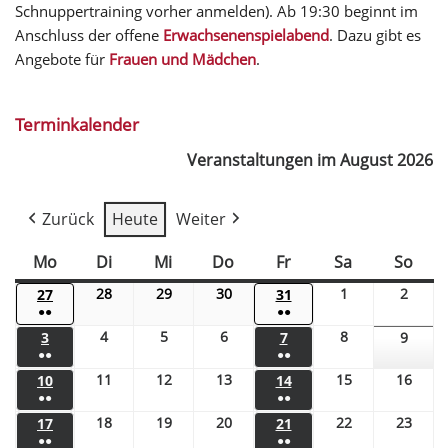
Schnuppertraining vorher anmelden). Ab 19:30 beginnt im
Anschluss der offene
Erwachsenenspielabend
. Dazu gibt es
Angebote für
Frauen und Mädchen
.
Terminkalender
Veranstaltungen im August 2026
Zurück
Heute
Weiter
Mo
Di
Mi
Do
Fr
Sa
So
28
29
30
1
2
27
31
●●
●●
4
5
6
8
3
7
9
●●
●●
11
12
13
15
16
10
14
●●
●●
18
19
20
22
23
17
21
●●
●●