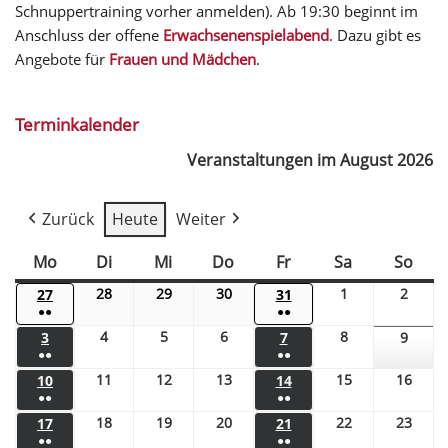
Schnuppertraining vorher anmelden). Ab 19:30 beginnt im
Anschluss der offene
Erwachsenenspielabend
. Dazu gibt es
Angebote für
Frauen und Mädchen
.
Terminkalender
Veranstaltungen im August 2026
Zurück
Heute
Weiter
Mo
Di
Mi
Do
Fr
Sa
So
28
29
30
1
2
27
31
●●
●●
4
5
6
8
3
7
9
●●
●●
11
12
13
15
16
10
14
●●
●●
18
19
20
22
23
17
21
●●
●●