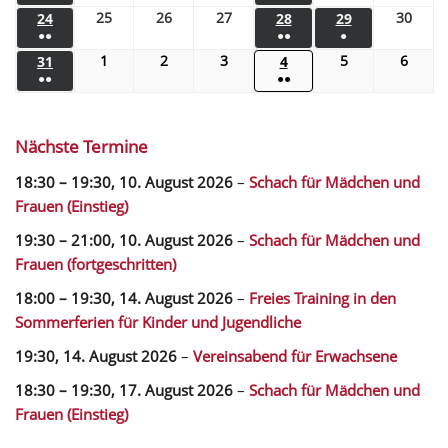
25
26
27
30
24
28
29
●●
●●
●
1
2
3
5
6
31
4
●●
●●
Nächste Termine
18:30
–
19:30
,
10. August 2026
–
Schach für Mädchen und
Frauen (Einstieg)
19:30
–
21:00
,
10. August 2026
–
Schach für Mädchen und
Frauen (fortgeschritten)
18:00
–
19:30
,
14. August 2026
–
Freies Training in den
Sommerferien für Kinder und Jugendliche
19:30,
14. August 2026
–
Vereinsabend für Erwachsene
18:30
–
19:30
,
17. August 2026
–
Schach für Mädchen und
Frauen (Einstieg)