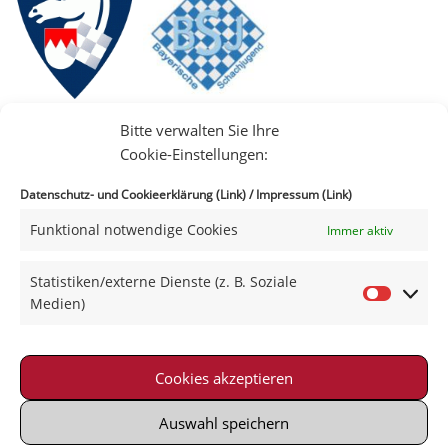
Bitte verwalten Sie Ihre
Cookie-Einstellungen:
Datenschutz- und Cookieerklärung (Link)
/
Impressum (Link)
Funktional notwendige Cookies
Immer aktiv
IIII
Statistiken/externe Dienste (z. B. Soziale
Medien)
Cookies akzeptieren
Impressum
|
Datenschutz
|
Kontakt
|
Satzung
© 2021-2026 Schachklub Schweinfurt 2000 e. V.
Auswahl speichern
Powered by Wordpress with Neve-Theme