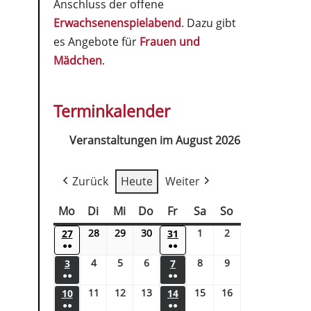
Anschluss der offene
Erwachsenenspielabend
. Dazu gibt
es Angebote für
Frauen und
Mädchen
.
Terminkalender
Veranstaltungen im August 2026
Zurück
Heute
Weiter
Mo
Di
Mi
Do
Fr
Sa
So
28
29
30
1
2
27
31
●●
●●
4
5
6
8
9
3
7
●●
●●
11
12
13
15
16
10
14
●●
●●