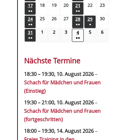
18
19
20
22
23
17
21
●●
●●
25
26
27
30
24
28
29
●●
●●
●
1
2
3
5
6
31
4
●●
●●
Nächste Termine
18:30
–
19:30
,
10. August 2026
–
Schach für Mädchen und Frauen
(Einstieg)
19:30
–
21:00
,
10. August 2026
–
Schach für Mädchen und Frauen
(fortgeschritten)
18:00
–
19:30
,
14. August 2026
–
Freies Training in den