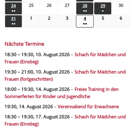
25
26
27
30
24
28
29
●●
●●
●
1
2
3
5
6
31
4
●●
●●
Nächste Termine
18:30
–
19:30
,
10. August 2026
–
Schach für Mädchen und
Frauen (Einstieg)
19:30
–
21:00
,
10. August 2026
–
Schach für Mädchen und
Frauen (fortgeschritten)
18:00
–
19:30
,
14. August 2026
–
Freies Training in den
Sommerferien für Kinder und Jugendliche
19:30,
14. August 2026
–
Vereinsabend für Erwachsene
18:30
–
19:30
,
17. August 2026
–
Schach für Mädchen und
Frauen (Einstieg)