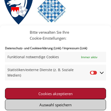
Bitte verwalten Sie Ihre
Cookie-Einstellungen:
Datenschutz- und Cookieerklärung (Link)
/
Impressum (Link)
Funktional notwendige Cookies
Immer aktiv
IIII
Statistiken/externe Dienste (z. B. Soziale
Medien)
Cookies akzeptieren
Impressum
|
Datenschutz
|
Kontakt
|
Satzung
© 2021-2026 Schachklub Schweinfurt 2000 e. V.
Auswahl speichern
Powered by Wordpress with Neve-Theme