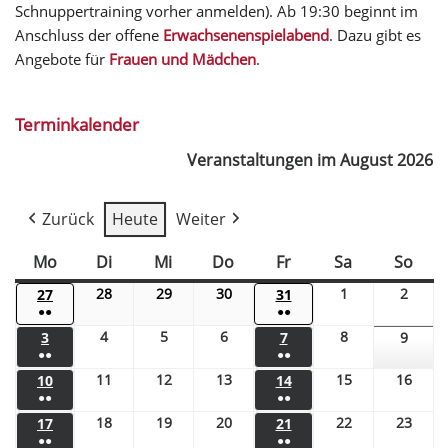
Schnuppertraining vorher anmelden). Ab 19:30 beginnt im
Anschluss der offene
Erwachsenenspielabend
. Dazu gibt es
Angebote für
Frauen und Mädchen
.
Terminkalender
Veranstaltungen im August 2026
Zurück
Heute
Weiter
Mo
Di
Mi
Do
Fr
Sa
So
28
29
30
1
2
27
31
●●
●●
4
5
6
8
3
7
9
●●
●●
11
12
13
15
16
10
14
●●
●●
18
19
20
22
23
17
21
●●
●●