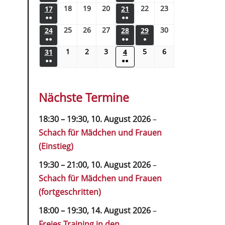
18
19
20
22
23
17
21
●●
●●
25
26
27
30
24
28
29
●●
●●
●
1
2
3
5
6
31
4
●●
●●
Nächste Termine
18:30
–
19:30
,
10. August 2026
–
Schach für Mädchen und Frauen
(Einstieg)
19:30
–
21:00
,
10. August 2026
–
Schach für Mädchen und Frauen
(fortgeschritten)
18:00
–
19:30
,
14. August 2026
–
Freies Training in den