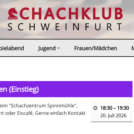
pielabend
Jugend
Frauen/Mädchen
n (Einstieg)
sheim "Schachzentrum Spinnmühle",
18:30
–
19:30
t oder Eiscafé. Gerne einfach Kontakt
20. Juli 2026