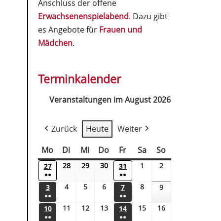
Anschluss der offene
Erwachsenenspielabend
. Dazu gibt
es Angebote für
Frauen und
Mädchen
.
Terminkalender
Veranstaltungen im August 2026
Zurück
Heute
Weiter
Mo
Di
Mi
Do
Fr
Sa
So
28
29
30
1
2
27
31
●●
●●
4
5
6
8
3
7
9
●●
●●
11
12
13
15
16
10
14
●●
●●