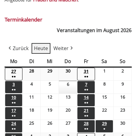
Terminkalender
Veranstaltungen im August 2026
Zurück
Heute
Weiter
Mo
Di
Mi
Do
Fr
Sa
So
28
29
30
1
2
27
31
●●
●●
4
5
8
9
3
6
7
●●
●●
11
12
13
15
16
10
14
●●
●●
18
19
20
22
23
17
21
●●
●●
25
26
27
30
24
28
29
●●
●●
●