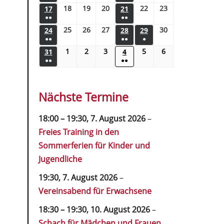
18
19
20
22
23
17
21
●●
●●
25
26
27
30
24
28
29
●●
●●
●
1
2
3
5
6
31
4
●●
●●
Nächste Termine
18:00
–
19:30
,
7. August 2026
–
Freies Training in den
Sommerferien für Kinder und
Jugendliche
19:30,
7. August 2026
–
Vereinsabend für Erwachsene
18:30
–
19:30
,
10. August 2026
–
Schach für Mädchen und Frauen