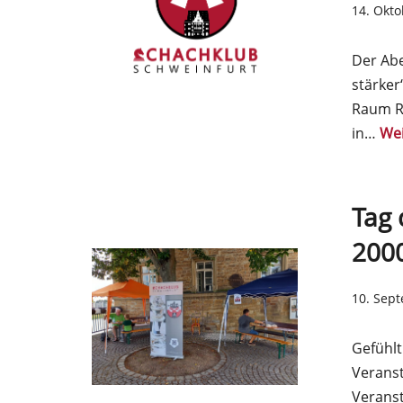
14. Okt
Der Ab
stärker
Raum Rh
in…
Wei
Tag 
200
10. Sep
Gefühlt
Veranst
Veranst