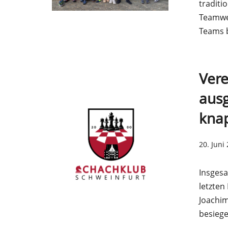
traditi
Teamwet
Teams 
Vere
ausg
knap
20. Juni
Insgesa
letzten
Joachim
besieg