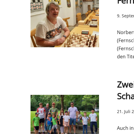
Fer
9. Sept
Norbert
(Ferns
(Ferns
den Tit
Zwe
Scha
21. Juli 
Auch in