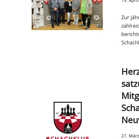
19. Apri
Zur jäh
zahlrei
bericht
Schach
Herz
sat
Mit
Scha
Neu
27. Mär