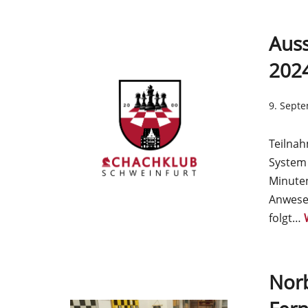
Aus
202
9. Sept
Teilna
System 
Minuten
Anwesen
folgt…
Norb