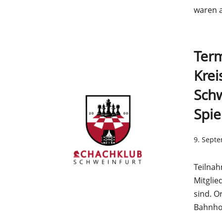
waren 
Term
Krei
Schw
Spie
9. Sept
Teilnah
Mitglie
sind. O
Bahnho