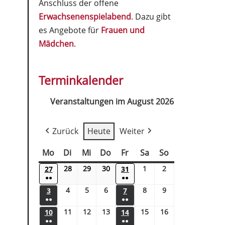
Anschluss der offene
Erwachsenenspielabend
. Dazu gibt
es Angebote für
Frauen und
Mädchen
.
Terminkalender
Veranstaltungen im August 2026
Zurück
Heute
Weiter
Mo
Di
Mi
Do
Fr
Sa
So
28
29
30
1
2
27
31
●●
●●
4
5
6
8
9
3
7
●●
●●
11
12
13
15
16
10
14
●●
●●