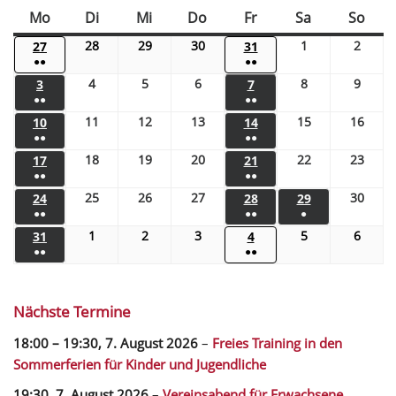
Mo
Di
Mi
Do
Fr
Sa
So
28
29
30
1
2
27
31
●●
●●
4
5
6
8
9
3
7
●●
●●
11
12
13
15
16
10
14
●●
●●
18
19
20
22
23
17
21
●●
●●
25
26
27
30
24
28
29
●●
●●
●
1
2
3
5
6
31
4
●●
●●
Nächste Termine
18:00
–
19:30
,
7. August 2026
–
Freies Training in den
Sommerferien für Kinder und Jugendliche
19:30,
7. August 2026
–
Vereinsabend für Erwachsene